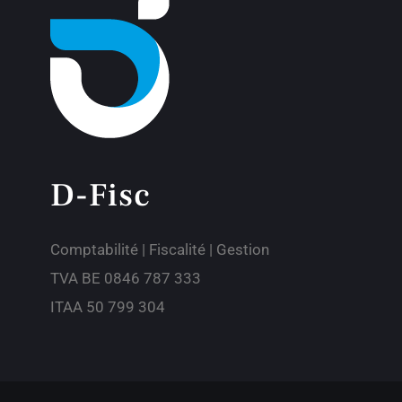
D-Fisc
Comptabilité | Fiscalité | Gestion
TVA BE 0846 787 333
ITAA 50 799 304