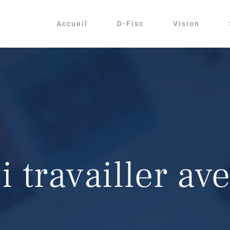
Accueil
D-Fisc
Vision
 travailler av